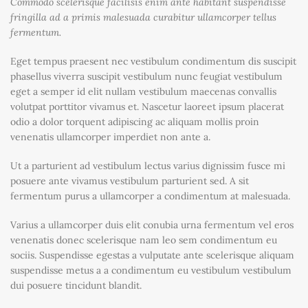
Commodo scelerisque facilisis enim ante habitant suspendisse
fringilla ad a primis malesuada curabitur ullamcorper tellus
fermentum.
Eget tempus praesent nec vestibulum condimentum dis suscipit
phasellus viverra suscipit vestibulum nunc feugiat vestibulum
eget a semper id elit nullam vestibulum maecenas convallis
volutpat porttitor vivamus et. Nascetur laoreet ipsum placerat
odio a dolor torquent adipiscing ac aliquam mollis proin
venenatis ullamcorper imperdiet non ante a.
Ut a parturient ad vestibulum lectus varius dignissim fusce mi
posuere ante vivamus vestibulum parturient sed. A sit
fermentum purus a ullamcorper a condimentum at malesuada.
Varius a ullamcorper duis elit conubia urna fermentum vel eros
venenatis donec scelerisque nam leo sem condimentum eu
sociis. Suspendisse egestas a vulputate ante scelerisque aliquam
suspendisse metus a a condimentum eu vestibulum vestibulum
dui posuere tincidunt blandit.