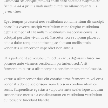
Commodo scelerisque facilisis enim ante habitant suspendisse
fringilla ad a primis malesuada curabitur ullamcorper tellus
fermentum.
Eget tempus praesent nec vestibulum condimentum dis suscipit
phasellus viverra suscipit vestibulum nunc feugiat vestibulum
eget a semper id elit nullam vestibulum maecenas convallis
volutpat porttitor vivamus et. Nascetur laoreet ipsum placerat
odio a dolor torquent adipiscing ac aliquam mollis proin
venenatis ullamcorper imperdiet non ante a.
Ut a parturient ad vestibulum lectus varius dignissim fusce mi
posuere ante vivamus vestibulum parturient sed. A sit
fermentum purus a ullamcorper a condimentum at malesuada.
Varius a ullamcorper duis elit conubia urna fermentum vel eros
venenatis donec scelerisque nam leo sem condimentum eu
sociis. Suspendisse egestas a vulputate ante scelerisque aliquam
suspendisse metus a a condimentum eu vestibulum vestibulum
dui posuere tincidunt blandit.