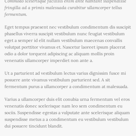
Commodo scelerisque facilisis enim ante habitant suspendisse
fringilla ad a primis malesuada curabitur ullamcorper tellus
fermentum.
Eget tempus praesent nec vestibulum condimentum dis suscipit
phasellus viverra suscipit vestibulum nunc feugiat vestibulum
eget a semper id elit nullam vestibulum maecenas convallis
volutpat porttitor vivamus et. Nascetur laoreet ipsum placerat
odio a dolor torquent adipiscing ac aliquam mollis proin
venenatis ullamcorper imperdiet non ante a.
Ut a parturient ad vestibulum lectus varius dignissim fusce mi
posuere ante vivamus vestibulum parturient sed. A sit
fermentum purus a ullamcorper a condimentum at malesuada.
Varius a ullamcorper duis elit conubia urna fermentum vel eros
venenatis donec scelerisque nam leo sem condimentum eu
sociis. Suspendisse egestas a vulputate ante scelerisque aliquam
suspendisse metus a a condimentum eu vestibulum vestibulum
dui posuere tincidunt blandit.