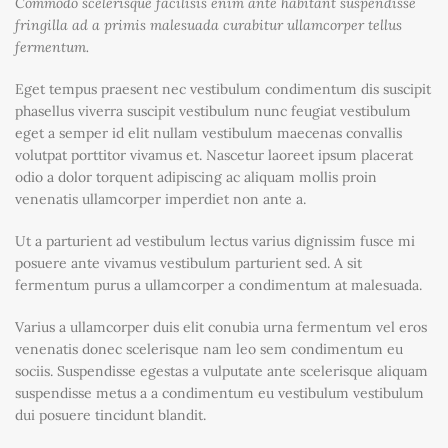
Commodo scelerisque facilisis enim ante habitant suspendisse
fringilla ad a primis malesuada curabitur ullamcorper tellus
fermentum.
Eget tempus praesent nec vestibulum condimentum dis suscipit
phasellus viverra suscipit vestibulum nunc feugiat vestibulum
eget a semper id elit nullam vestibulum maecenas convallis
volutpat porttitor vivamus et. Nascetur laoreet ipsum placerat
odio a dolor torquent adipiscing ac aliquam mollis proin
venenatis ullamcorper imperdiet non ante a.
Ut a parturient ad vestibulum lectus varius dignissim fusce mi
posuere ante vivamus vestibulum parturient sed. A sit
fermentum purus a ullamcorper a condimentum at malesuada.
Varius a ullamcorper duis elit conubia urna fermentum vel eros
venenatis donec scelerisque nam leo sem condimentum eu
sociis. Suspendisse egestas a vulputate ante scelerisque aliquam
suspendisse metus a a condimentum eu vestibulum vestibulum
dui posuere tincidunt blandit.