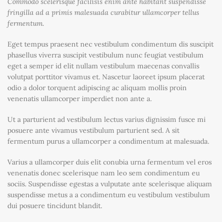
Commodo scelerisque facilisis enim ante habitant suspendisse
fringilla ad a primis malesuada curabitur ullamcorper tellus
fermentum.
Eget tempus praesent nec vestibulum condimentum dis suscipit
phasellus viverra suscipit vestibulum nunc feugiat vestibulum
eget a semper id elit nullam vestibulum maecenas convallis
volutpat porttitor vivamus et. Nascetur laoreet ipsum placerat
odio a dolor torquent adipiscing ac aliquam mollis proin
venenatis ullamcorper imperdiet non ante a.
Ut a parturient ad vestibulum lectus varius dignissim fusce mi
posuere ante vivamus vestibulum parturient sed. A sit
fermentum purus a ullamcorper a condimentum at malesuada.
Varius a ullamcorper duis elit conubia urna fermentum vel eros
venenatis donec scelerisque nam leo sem condimentum eu
sociis. Suspendisse egestas a vulputate ante scelerisque aliquam
suspendisse metus a a condimentum eu vestibulum vestibulum
dui posuere tincidunt blandit.